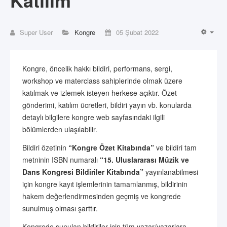
Katılım
Super User
Kongre
05 Şubat 2022
EMP
Kongre, öncelik hakkı bildiri, performans, sergi,
workshop ve materclass sahiplerinde olmak üzere
katılmak ve izlemek isteyen herkese açıktır. Özet
gönderimi, katılım ücretleri, bildiri yayın vb. konularda
detaylı bilgilere kongre web sayfasındaki ilgili
bölümlerden ulaşılabilir.
Bildiri özetinin
“Kongre Özet Kitabında”
ve bildiri tam
metninin ISBN numaralı
“15
. Uluslararası Müzik ve
Dans Kongresi Bildiriler Kitabında
”
yayınlanabilmesi
için kongre kayıt işlemlerinin tamamlanmış, bildirinin
hakem değerlendirmesinden geçmiş ve kongrede
sunulmuş olması şarttır.
Kongrede sunulan bildiriler için tüm yazar/yazarlara