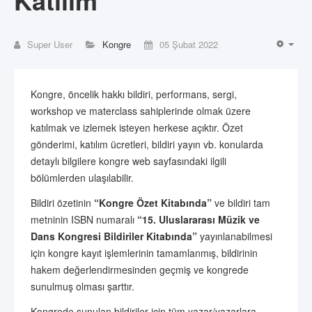
Katılım
Super User
Kongre
05 Şubat 2022
EMP
Kongre, öncelik hakkı bildiri, performans, sergi,
workshop ve materclass sahiplerinde olmak üzere
katılmak ve izlemek isteyen herkese açıktır. Özet
gönderimi, katılım ücretleri, bildiri yayın vb. konularda
detaylı bilgilere kongre web sayfasındaki ilgili
bölümlerden ulaşılabilir.
Bildiri özetinin
“Kongre Özet Kitabında”
ve bildiri tam
metninin ISBN numaralı
“15
. Uluslararası Müzik ve
Dans Kongresi Bildiriler Kitabında
”
yayınlanabilmesi
için kongre kayıt işlemlerinin tamamlanmış, bildirinin
hakem değerlendirmesinden geçmiş ve kongrede
sunulmuş olması şarttır.
Kongrede sunulan bildiriler için tüm yazar/yazarlara