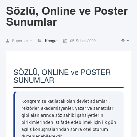
Sözlü, Online ve Poster
Sunumlar
Super User
Kongre
05 Şubat 2022
EMP
SÖZLÜ, ONLINE ve POSTER
SUNUMLAR
Kongremize katılacak olan devlet adamları,
rektörler, akademisyenler, yazar ve sanatçılar
gibi alanlarında söz sahibi şahsiyetlerin
birikimlerinden istifade edebilmek için ilk gün
açılış konuşmalarından sonra özel oturum
düzenlenebilecektir.