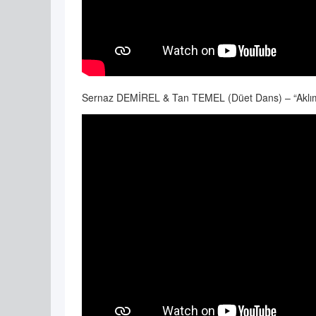
Sernaz DEMİREL & Tan TEMEL (Düet Dans) – “Aklım