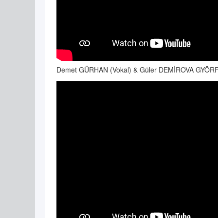
Demet GÜRHAN (Vokal) & Güler DEMİROVA GYÖRFFY