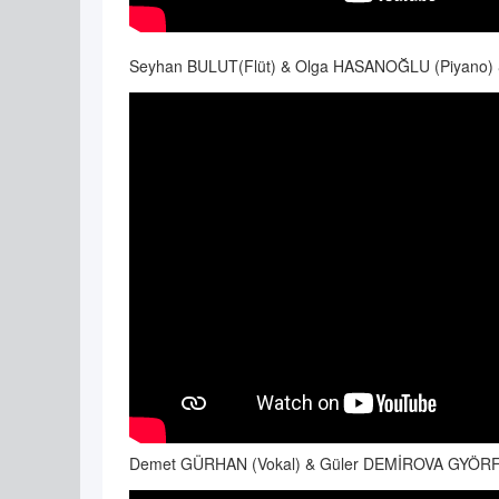
Seyhan BULUT(Flüt) & Olga HASANOĞLU (Piyano) &
Demet GÜRHAN (Vokal) & Güler DEMİROVA GYÖRFF